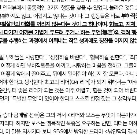
 인터뷰에서 공통적인 3가지 행동을 찾을 수 있었다. 놀라운 것은 
특별하지도 않고, 어렵지도 않다는 것이다. 그 행동들은 바로 
부하직
철살인의 대화를 꺼리지 않는다는 것이 그 하나
이며. 
힘들고, 지쳐
시 다가가 어깨를 가볍게 두드려 주거나 하는 무언(無言)의 격려 행
무를 수행하는 과정에서 이뤄내는 작은 성과에도 칭찬을 아끼지 않
말 부하들을 사랑한다”, “성장하길 바란다”, “행복하길 원한다”, “
데 어떻게 하면 부하직원들을 아끼고, 사랑하는 마음을 전하고, 그들
록 어떻게 앞에서 끌어주고, 뒤에서 밀어줘야 하는지 잘 모른다. 아니
어야 한다고 생각한다. 최고의 리더(Q4 
리더)가 되기 위해서는 “아
순간부터 좋은 리더가 되는 것은 아주 어렵고,
 힘든 것이 되어 버린다
 먼저 “특별한 무엇”이 있어야 한다고 스스로 한정 짓는 그 생각부터
 승마 금메달 선수)은 그의 저서 <리더와 보스는 무엇이 다른가?>에
 자리다. 하지만 보스는 맹목적인 복종을 요구하는 반면, 리더는 이
다. 이 말을 되새기다 보니 SBS에서 방영한 드라마 <낭만닥터 김사