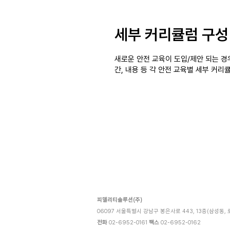
​세부 커리큘럼 구성
새로운 안전 교육이 도입/제안 되는 경우,
간, 내용 등 각 안전 교육별 세부 커리
피델리티솔루션(주)
06097 서울특별시 강남구 봉은사로 443, 13층(삼성동,
전화
02-6952-0161
팩스
02-6952-0162