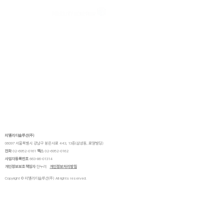
피델리티솔루션(주)
06097 서울특별시 강남구 봉은사로 443, 13층(삼성동, 로얄빌딩)
전화
02-6952-0161
팩스
02-6952-0162
사업자등록번호
663-86-01314
​개인정보보호책임자
한누리
개인정보처리방침
​
Copyright © 피델리티솔루션(주) All rights reserved.